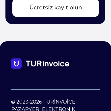
© 2023-2026 TURİNVOİCE
PAZARYERİ ELEKTRONİK
HİZMETLER ANONİM ŞİRKETİ
Mersis no 0871124925500001
No reestr: 475575-5 21/08/2023
ZINCIRLIKUYU VD 8711249255
Esentepe mah. Büyükdere cad.
Büyükdere Plaz No:195 Kat:5, Şişli/