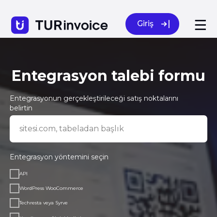
Giriş
Kimler kullanabilir
Entegrasyon talebi formu
Kariyer
Entegrasyonun gerçekleştirileceği satış noktalarını
belirtin
sitesi.com, tabeladan başlık
Entegrasyon yöntemini seçin
API
WordPress WooCommerce
Techresta veya Syrve