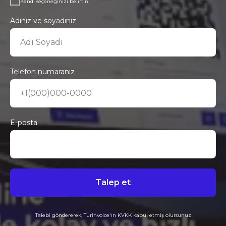
Kendi seçeneğinizi belirtin
Adınız ve soyadınız
Adı Soyadı
Telefon numaranız
+1(000)000-0000
E-posta
Talep et
Talebi göndererek, Turinvoice'ın KVKK kabul etmiş olursunuz