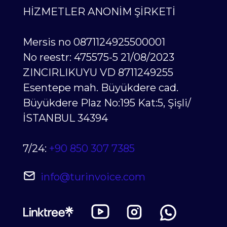
İSTANBUL 34394
7/24:
+90 850 307 7385
info@turinvoice.com
Turinvoice
Çerez Politikası
ve
Gizlilik Politikası (Privacy Polic
y)
Tüm anlaşmalar ve belgeler